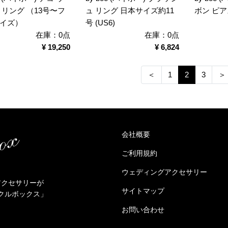
 リング （13号〜フ
ュ リング 日本サイズ約11
ボン ピア
イズ）
号 (US6)
在庫：0点
在庫：0点
¥ 19,250
¥ 6,824
＜
1
2
3
＞
会社概要
ご利用規約
ウェディングアクセサリー
アクセサリーが
サイトマップ
クルボックス」
お問い合わせ