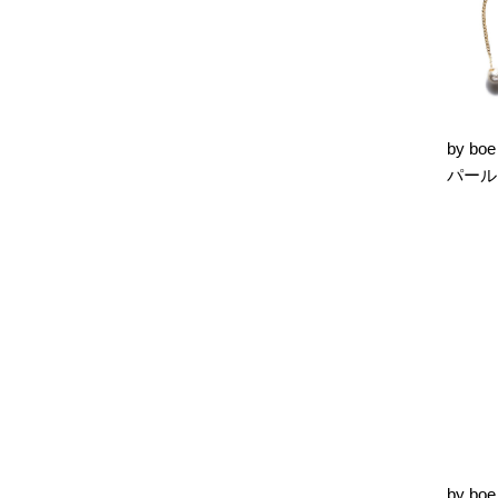
by b
パール
by b