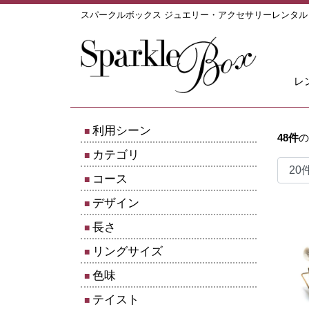
スパークルボックス ジュエリー・アクセサリーレンタ
レ
利用シーン
48
件
の
カテゴリ
コース
デザイン
長さ
リングサイズ
色味
テイスト