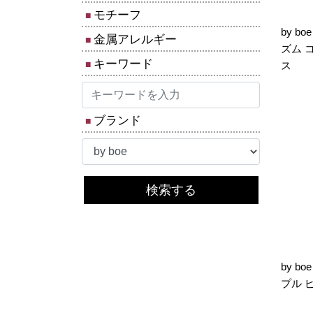
モチーフ
by b
金属アレルギー
ズム 
キーワード
ス
ブランド
検索する
by b
プル 