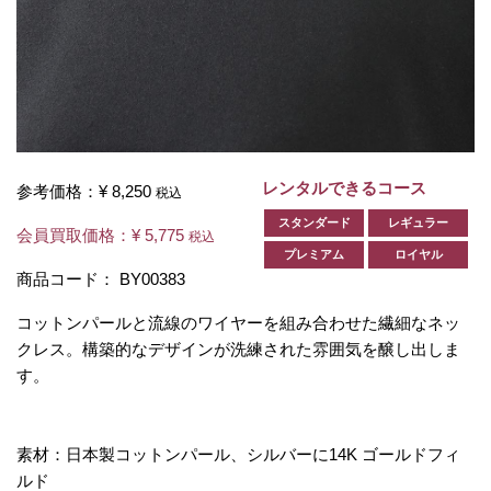
レンタルできるコース
参考価格：
¥ 8,250
税込
スタンダード
レギュラー
会員買取価格：
¥ 5,775
税込
プレミアム
ロイヤル
商品コード：
BY00383
コットンパールと流線のワイヤーを組み合わせた繊細なネッ
クレス。構築的なデザインが洗練された雰囲気を醸し出しま
す。
素材：日本製コットンパール、シルバーに14K ゴールドフィ
ルド