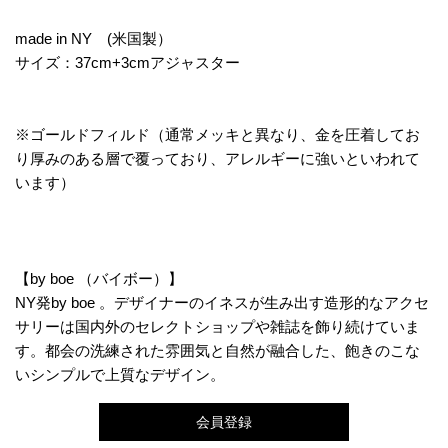
made in NY (米国製）
サイズ：37cm+3cmアジャスター
※
ゴールドフィルド
（通常メッキと異なり、金を圧着してお
り厚みのある層で覆っており、アレルギーに強いといわれて
います）
【by boe （バイボー）】
NY発by boe 。デザイナーのイネスが生み出す造形的なアクセ
サリーは国内外のセレクトショップや雑誌を飾り続けていま
す。都会の洗練された雰囲気と自然が融合した、飽きのこな
いシンプルで上質なデザイン。
会員登録