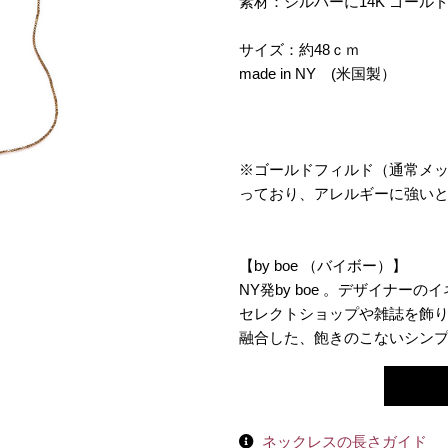
素材：シルバーに14K ゴール
サイズ：約48ｃｍ
made in NY (米国製）
※
ゴールドフィルド
（通常メ
っており、アレルギーに強い
【by boe （バイボー）】
NY発by boe 。デザイナ
セレクトショップや雑誌を飾
融合した、飽きのこないシン
ネックレスの長さガイド