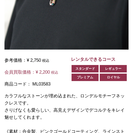
レンタルできるコース
参考価格：
¥ 2,750
税込
スタンダード
レギュラー
会員買取価格：
¥ 2,200
税込
プレミアム
ロイヤル
商品コード：
ML03583
カラフルなストーンが埋め込まれた、ロンデルモチーフネッ
クレスです。
さりげなくも愛らしい、高見えデザインでデコルテをキレイ
魅せしてくれます。
《素材：合金製、ピンクゴールドコーティング、ラインスト