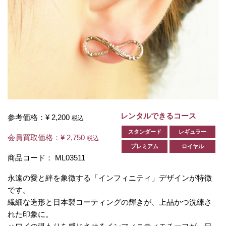
レンタルできるコース
参考価格：
¥ 2,200
税込
スタンダード
レギュラー
会員買取価格：
¥ 2,750
税込
プレミアム
ロイヤル
商品コード：
ML03511
永遠の愛と絆を象徴する「インフィニティ」デザインが特徴
です。
繊細な造形と日本製コーティングの輝きが、上品かつ洗練さ
れた印象に。