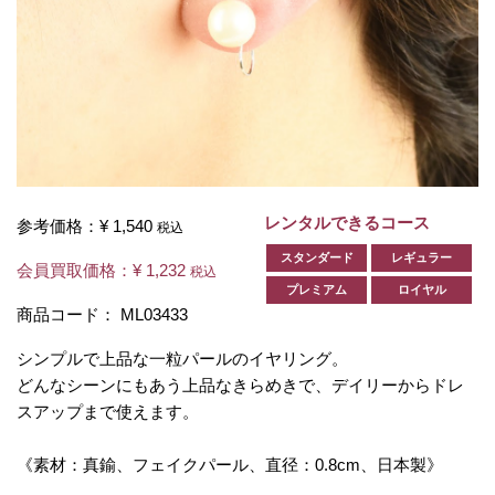
レンタルできるコース
参考価格：
¥ 1,540
税込
スタンダード
レギュラー
会員買取価格：
¥ 1,232
税込
プレミアム
ロイヤル
商品コード：
ML03433
シンプルで上品な一粒パールのイヤリング。
どんなシーンにもあう上品なきらめきで、デイリーからドレ
スアップまで使えます。
《素材：真鍮、フェイクパール、直径：0.8cm、日本製》