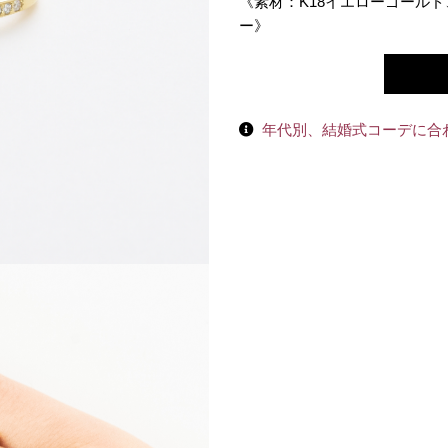
《素材：K18イエローゴールド
ー》
年代別、結婚式コーデに合