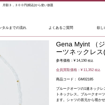
ル
月額３，３００円(税込)から使い放題
ンタルまでの流れ
よくあるご質問
欲し
Gena Myin
ーツネックレス(4
参考価格：
¥ 14,190
税込
会員買取価格：
¥ 11,352
税込
商品コード：
GM02185
ブルークオーツの1連ネックレ
トネックレス。ブルークオー
ます。シャツの首元から覗か