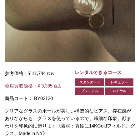
レンタルできるコース
参考価格：
¥ 11,744
税込
スタンダード
レギュラー
会員買取価格：
¥ 9,395
税込
プレミアム
ロイヤル
商品コード：
BY02120
クリアなグラスのボールが美しい構造的なピアス。存在感が
ありながらも、グラスを使っているので、繊細な印象。顔ま
わりを印象的に飾ります《素材：真鍮に14KGoldフィルド、グ
ラス、Made in NY》