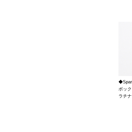
◆Spa
ボック
ラチナ