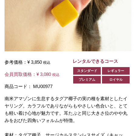
レンタルできるコース
参考価格：
¥ 3,850
税込
スタンダード
レギュラー
会員買取価格：
¥ 3,080
税込
プレミアム
ロイヤル
商品コード：
MU00977
南米アマゾンに生息するタグア椰子の実の種を素材としたイ
ヤリング。カラフルでありながらもやさしい色合いと、とて
も軽い着け心地が魅力です。耳たぶと同じ大きさ位のやや丸
みをおびた四角いフォルムが特徴。
素材：タグア種子、サージカルステンレスサイズ（キャッ