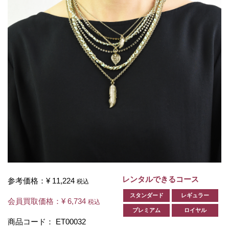
レンタルできるコース
参考価格：
¥ 11,224
税込
スタンダード
レギュラー
会員買取価格：
¥ 6,734
税込
プレミアム
ロイヤル
商品コード：
ET00032