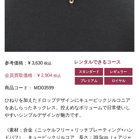
レンタルできるコース
参考価格：
¥ 3,630
税込
スタンダード
レギュラー
会員買取価格：
¥ 2,904
税込
プレミアム
ロイヤル
商品コード：
MD03599
ひねりを加えたドロップデザインにキュービックジルコニア
をあしらったネックレス。控えめなボリュームで日常使いし
やすいシンプルデザインが魅力です。
《素材：合金（ニッケルフリー＋リッチプレーティング+ハン
ドバフ）、キュービックジルコア、長さ：39.5cm（＋アジャ