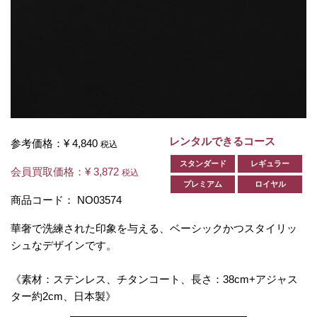
レンタルできるコース
参考価格：
¥ 4,840
税込
スタンダード
レギュラー
会員買取価格：
¥ 3,872
税込
プレミアム
ロイヤル
商品コード：
NO03574
華奢で洗練された印象を与える、ベーシックかつスタイリッ
シュなデザインです。
《素材：ステンレス、チタンコート、長さ：38cm+アジャス
ター約2cm、日本製》