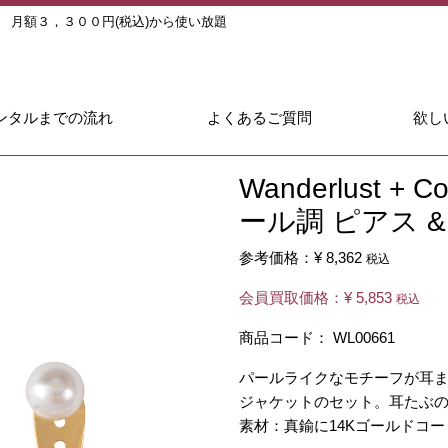
ル
月額３，３００円(税込)から使い放題
ンタルまでの流れ
よくあるご質問
欲し
Wanderlust +
ール調 ピアス 
参考価格：
¥ 8,362
税込
会員買取価格：
¥ 5,853
税込
商品コード：
WL00661
パールライクなモチーフが耳
ジャケットのセット。耳たぶ
素材：真鍮に14Kゴールドコ