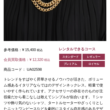
レンタルできるコース
参考価格：
¥ 15,400
税込
スタンダード
レギュラー
会員買取価格：
¥ 12,320
税込
プレミアム
ロイヤル
商品コード：
UA02598
トレンドをすばやく昇華させるノウハウが活きた、ボリュー
ム感あるイタリアならではのデザインネックレス。軽量で使
いやすく作られています。アクセサリーの存在そのものが主
役級だから着こなしは敢えてシンプルが似合います。Ｔシャ
ツや飾り気のないシャツ、タートルセーターやざっくりとし
たニットワンピースなどを劇的にスタイル存在感のあるデザ