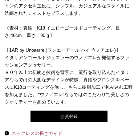
インのアクセを主役に、シンプル、カジュアルなスタイルに
洗練されたテイストをプラスします。
《素材：真鍮・K18 イエローゴールドコーティング、長
さ:46cm、重さ：90 g 》
【1AR by Unoaerre (ワンエーアール バイ ウノアエレ)】
イタリアンゴールドジュエラーのウノアエレが発信するファ
ッションアクセサリー。
８０年以上の伝統と技術を背景に、流行を取り込んだイタリ
アならではの大胆なデザインが特徴。真鍮やブロンズをベー
スにK18コーティングを施し、さらに樹脂加工で包み込む工程
を加えました。 “ウノアエレ”ならではのこだわりで美しさの
クオリティーを高めています。
会員登録
ネックレスの長さガイド