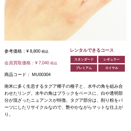
レンタルできるコース
参考価格：
¥ 8,800
税込
スタンダード
レギュラー
会員買取価格：
¥ 7,040
税込
プレミアム
ロイヤル
商品コード：
MU00304
南米に多く生息するタグア椰子の種子と、水牛の角を組み合
わせたリング。水牛の角はブラックをベースに、白や透明部
分が混ざったニュアンスが特徴。タグア部分は、削り粉をパ
ーツにしたリサイクルなので、艶やかながらマットな仕上が
り。