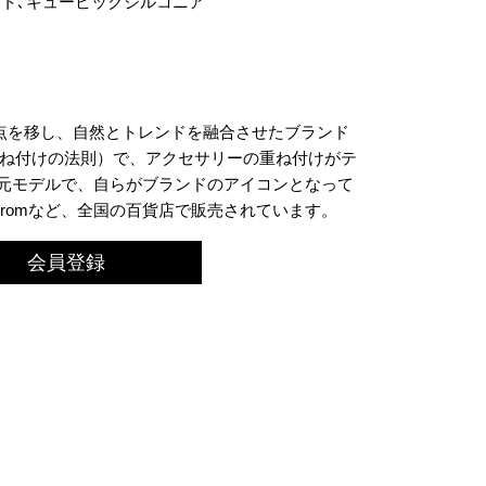
ート､キュービックジルコニア
点を移し、自然とトレンドを融合させたブランド
ering （重ね付けの法則）で、アクセサリーの重ね付けがテ
は、元モデルで、自らがブランドのアイコンとなって
stromなど、全国の百貨店で販売されています。
会員登録