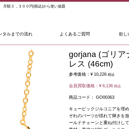
ル
月額３，３００円(税込)から使い放題
ンタルまでの流れ
よくあるご質問
欲し
gorjana (ゴ
レス (46cm)
参考価格：
¥ 10,226
税込
会員買取価格：
¥ 6,136
税込
商品コード：
GO00363
キュービックジルコニアを埋
ぞれのパーツが揺れて輝きを放
ールドチェーンと重ね付けし