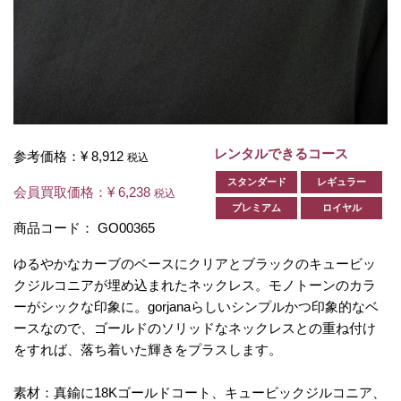
レンタルできるコース
参考価格：
¥ 8,912
税込
スタンダード
レギュラー
会員買取価格：
¥ 6,238
税込
プレミアム
ロイヤル
商品コード：
GO00365
ゆるやかなカーブのベースにクリアとブラックのキュービッ
クジルコニアが埋め込まれたネックレス。モノトーンのカラ
ーがシックな印象に。gorjanaらしいシンプルかつ印象的なベ
ースなので、ゴールドのソリッドなネックレスとの重ね付け
をすれば、落ち着いた輝きをプラスします。
素材：真鍮に18Kゴールドコート、キュービックジルコニア、