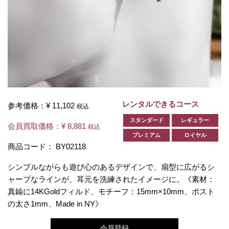
レンタルできるコース
参考価格：
¥ 11,102
税込
スタンダード
レギュラー
会員買取価格：
¥ 8,881
税込
プレミアム
ロイヤル
商品コード：
BY02118
シンプルながらも遊び心のあるデザインで、扇型に広がるシ
ャープなラインが、耳元を洗練されたイメージに。《素材：
真鍮に14KGoldフィルド、モチーフ：15mm×10mm、ポスト
の太さ1mm、Made in NY》
会員登録