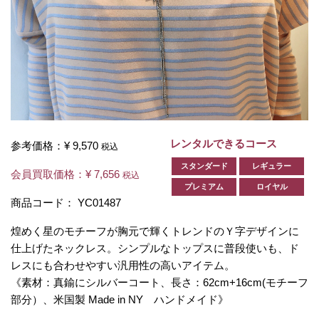
レンタルできるコース
参考価格：
¥ 9,570
税込
スタンダード
レギュラー
会員買取価格：
¥ 7,656
税込
プレミアム
ロイヤル
商品コード：
YC01487
煌めく星のモチーフが胸元で輝くトレンドのＹ字デザインに
仕上げたネックレス。シンプルなトップスに普段使いも、ド
レスにも合わせやすい汎用性の高いアイテム。
《素材：真鍮にシルバーコート、長さ：62cm+16cm(モチーフ
部分）、米国製 Made in NY ハンドメイド》